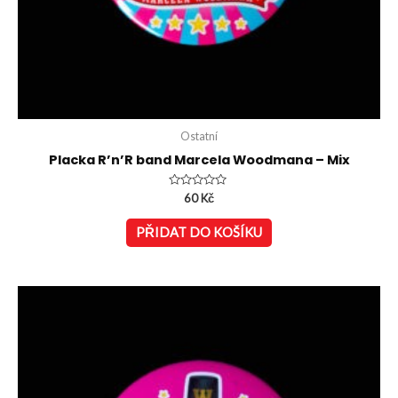
Ostatní
Placka R’n’R band Marcela Woodmana – Mix
Hodnocení
60
Kč
0
z
5
PŘIDAT DO KOŠÍKU