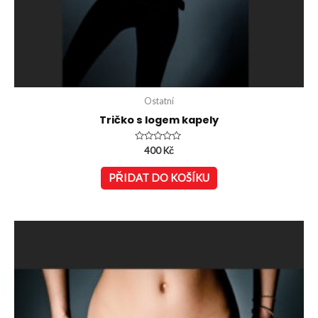
Ostatní
Tričko s logem kapely
Hodnocení
400
Kč
0
z
5
PŘIDAT DO KOŠÍKU