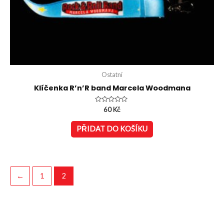
Ostatní
Klíčenka R’n’R band Marcela Woodmana
Hodnocení
60
Kč
0
z
5
PŘIDAT DO KOŠÍKU
←
1
2