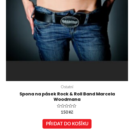
Ostatní
Spona na pásek Rock & Roll Band Marcela
Woodmana
Hodnocení
150
Kč
0
z
5
PŘIDAT DO KOŠÍKU