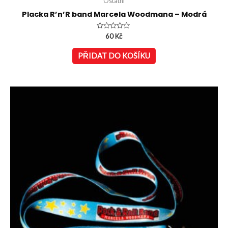
Ostatní
Placka R’n’R band Marcela Woodmana – Modrá
Hodnocení
60
Kč
0
z
5
PŘIDAT DO KOŠÍKU