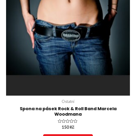
Ostatní
Spona na pásek Rock & Roll Band Marcela
Woodmana
Hodnocení
150
Kč
0
z