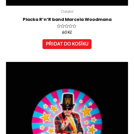
Ostatní
Placka R’n’R band Marcela Woodmana
Hodnocení
60
Kč
0
z
5
PŘIDAT DO KOŠÍKU