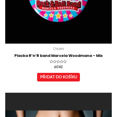
Ostatní
Placka R’n’R band Marcela Woodmana – Mix
Hodnocení
60
Kč
0
z
5
PŘIDAT DO KOŠÍKU