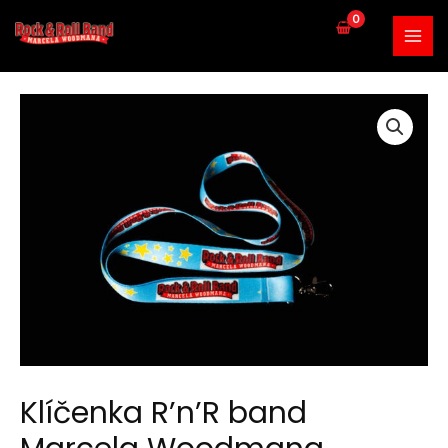
Klíčenka R’n’R band