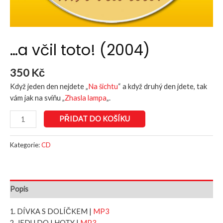
…a včil toto! (2004)
350
Kč
Když jeden den nejdete „
Na šichtu
“ a když druhý den jdete, tak
vám jak na sviňu „
Zhasla lampa
„.
PŘIDAT DO KOŠÍKU
Kategorie:
CD
Popis
1. DÍVKA S DOLÍČKEM |
MP3
2. JEDU DO LHOTY |
MP3