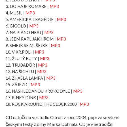
3. DO HAJE KOMARE |
MP3
4. MUSIL |
MP3
5. AMERICKÁ TRAGÉDIE |
MP3
6. GIGOLO |
MP3
7. NA PIANO HRAJ |
MP3
8. JSEM RAPL JAK HROM |
MP3
9. SMEJK SE MI ŠEJKR |
MP3
10. V KR.POLI |
MP3
11. ŽLUTÝ BUTY |
MP3
12. TRUBADŮR |
MP3
13. NA ŠICHTU |
MP3
14. ZHASLA LAMPA |
MP3
15. ZÁJEZD |
MP3
16. NASHLEDANOU KROKODÝLE |
MP3
17. RINKY DINK |
MP3
18. ROCK AROUND THE CLOCK 2000 |
MP3
CD natočeno ve studiu Citron v roce 2004, poprvé se všemi
českými texty z dílny Marka Dohnala. CD je v netradiční