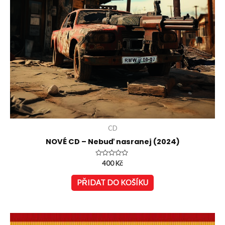
CD
NOVÉ CD – Nebuď nasranej (2024)
Hodnocení
400
Kč
0
z
5
PŘIDAT DO KOŠÍKU