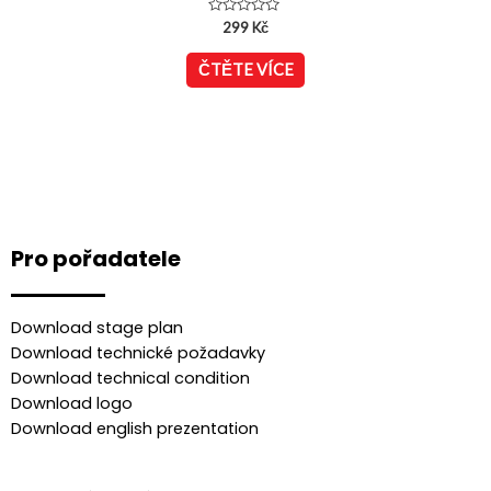
Hodnocení
299
Kč
0
z
5
ČTĚTE VÍCE
Pro pořadatele
Download stage plan
Download technické požadavky
Download technical condition
Download logo
Download english prezentation