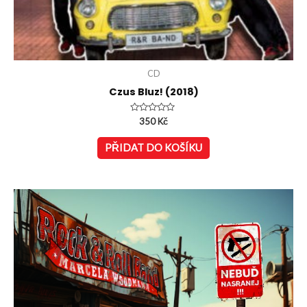
CD
Czus Bluz! (2018)
Hodnocení
350
Kč
0
z
5
PŘIDAT DO KOŠÍKU